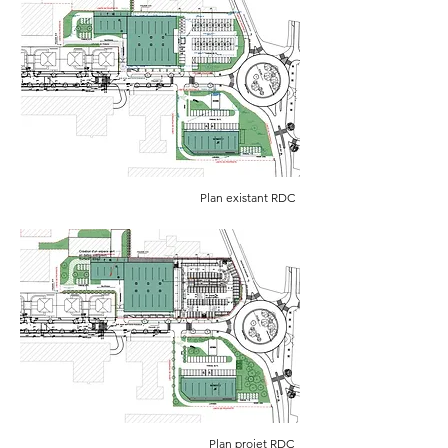
Plan existant
RDC
Plan
projet RDC